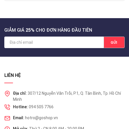
GIẢM GIÁ
25%
CHO ĐƠN HÀNG ĐẦU TIÊN
GỬI
LIÊN HỆ
Địa chỉ:
307/12 Nguyễn Văn Trỗi, P.1, Q. Tân Bình, Tp. Hồ Chí
Minh
Hotline:
094 505 7766
Email:
hotro@goshop.vn
Mở cửa:
Thứ 2 - CN 8:00 AM - 20:00 PM