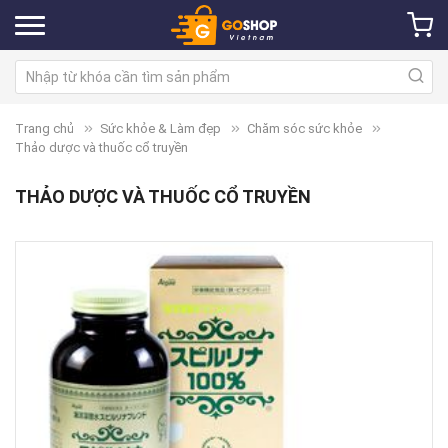
Trang chủ
Sức khỏe & Làm đẹp
Chăm sóc sức khỏe
Thảo dược và thuốc cổ truyền
THẢO DƯỢC VÀ THUỐC CỔ TRUYỀN