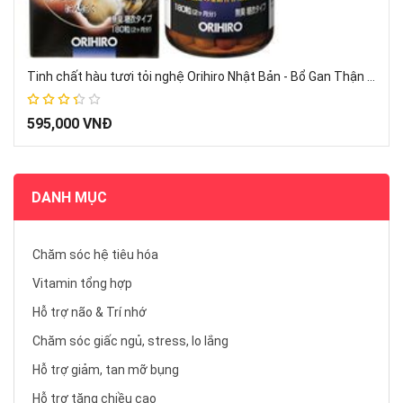
Tinh chất hàu tươi tỏi nghệ Orihiro Nhật Bản - Bổ Gan Thận tráng dương
67%
595,000 VNĐ
DANH MỤC
Chăm sóc hệ tiêu hóa
Vitamin tổng hợp
Hỗ trợ não & Trí nhớ
Chăm sóc giấc ngủ, stress, lo lắng
Hỗ trợ giảm, tan mỡ bụng
Hỗ trợ tăng chiều cao