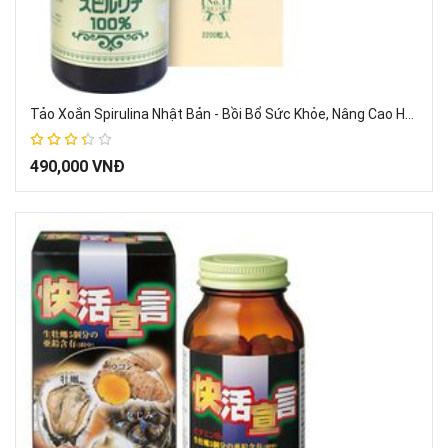
Tảo Xoắn Spirulina Nhật Bản - Bồi Bổ Sức Khỏe, Nâng Cao Hệ Miễn Dịch (2.200 Viên)
67%
490,000 VNĐ