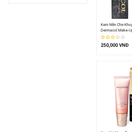
Thêm vào 
Kem Nền Che Khuy
Dermacol Make-U
67%
250,000 VNĐ
Thêm vào 