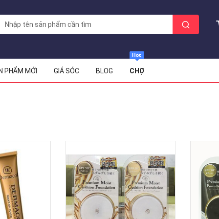
N PHẨM MỚI
GIÁ SÓC
BLOG
CHỢ