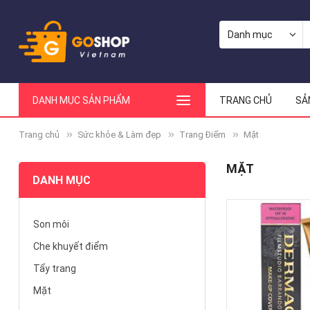
DANH MỤC SẢN PHẨM
TRANG CHỦ
SẢ
Trang chủ
Sức khỏe & Làm đẹp
Trang Điểm
Mặt
MẶT
DANH MỤC
Son môi
Che khuyết điểm
Tẩy trang
Mặt