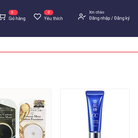
Xin chào
0
0
Đăng nhập
Đăng ký
Giỏ hàng
Yêu thích