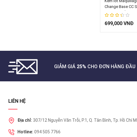
Kem lót Maquillag
Change Base CC 
30g Nhật Bản
67%
699,000 VNĐ
GIẢM GIÁ
25%
CHO ĐƠN HÀNG ĐẦU 
LIÊN HỆ
Địa chỉ:
307/12 Nguyễn Văn Trỗi, P.1, Q. Tân Bình, Tp. Hồ Chí M
Hotline:
094 505 7766