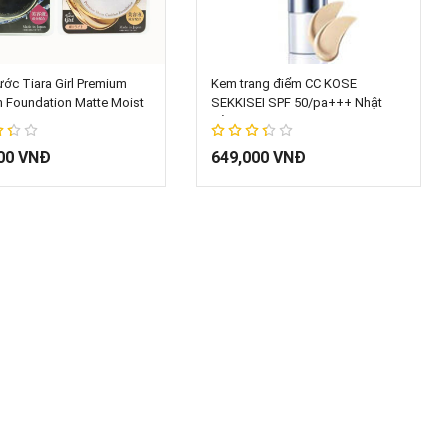
hêm vào giỏ hàng
Thêm vào giỏ hàng
ớc Tiara Girl Premium
Kem trang điểm CC KOSE
 Foundation Matte Moist
SEKKISEI SPF 50/pa+++ Nhật
ản 13g
Bản 26ml
67%
00 VNĐ
649,000 VNĐ