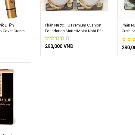
giỏ hàng
Thêm vào giỏ hàng
T
ết Điểm
Phấn Nước TG Premium Cushion
Phấn Nư
p Cover Cream
Foundation Matte/Moist Nhật Bản
Cushion
Nhật b
67%
290,000 VNĐ
67%
290,0
giỏ hàng