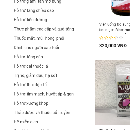
Hỗ trợ giảm, tan mỡ bụng
Hỗ trợ tăng chiều cao
Thêm vào 
Hỗ trợ tiểu đường
Viên uống bổ sun
Thực phẩm cao cấp và quà tặng
tim mạch Blackm
150mg 30 viên Úc
Thuốc mắt, mũi, họng, phổi
67%
320,000 VNĐ
Dành cho người cao tuổi
Hỗ trợ tăng cân
Hỗ trợ cai thuốc lá
Trị ho, giảm đau, hạ sốt
Hỗ trợ thải độc tố
Hỗ trợ tim mạch, huyết áp & gan
Hỗ trợ xương khớp
Thảo dược và thuốc cổ truyền
Thêm vào 
Hệ miễn dịch