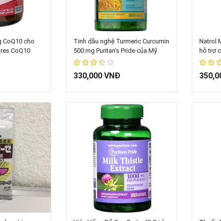
giỏ hàng
Thêm vào giỏ hàng
T
g CoQ10 cho
Tinh dầu nghệ Turmeric Curcumin
Natrol 
ores CoQ10
500 mg Puritan’s Pride của Mỹ
hỗ trợ 
67%
67%
330,000 VNĐ
350,0
giỏ hàng
Thêm vào giỏ hàng
T