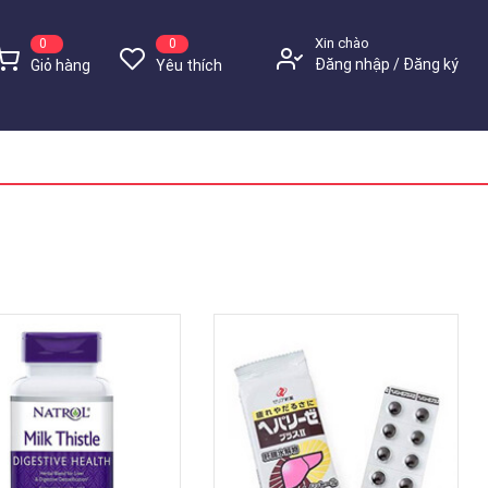
Xin chào
0
0
Đăng nhập
Đăng ký
Giỏ hàng
Yêu thích