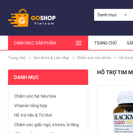
DANH MỤC SẢN PHẨM
TRANG CHỦ
SẢ
Trang chủ
Sức khỏe & Làm đẹp
Chăm sóc sức khỏe
Hỗ trợ t
HỖ TRỢ TIM M
DANH MỤC
Chăm sóc hệ tiêu hóa
Vitamin tổng hợp
Hỗ trợ não & Trí nhớ
Chăm sóc giấc ngủ, stress, lo lắng