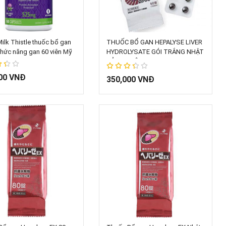
hêm vào giỏ hàng
Thêm vào giỏ hàng
Milk Thistle thuốc bổ gan
THUỐC BỔ GAN HEPALYSE LIVER
chức năng gan 60 viên Mỹ
HYDROLYSATE GÓI TRẮNG NHẬT
BẢN 60 VIÊN
00 VNĐ
67%
350,000 VNĐ
hêm vào giỏ hàng
Thêm vào giỏ hàng