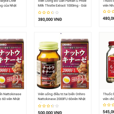
alyse Liver
Viên Uống Bổ Gan Puritan'S Pride
Thuốc 
ắng của Nhật
Milk Thistle Extract 1000mg - Giải
viên Nh
Độc Gan, Tăng Cường Chức Năng
Gan của Mỹ (180 viên)
67%
480,0
67%
380,000 VNĐ
giỏ hàng
Thêm vào giỏ hàng
T
iến Nattokinase
Viên uống điều trị tai biến Orihiro
Thuốc 
p 60 viên Nhật
Nattokinase 2000FU 60viên Nhật
viên ch
Bản
67%
545,0
67%
500,000 VNĐ