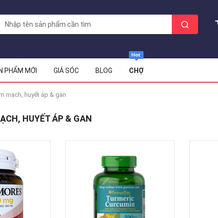
N PHẨM MỚI
GIÁ SÓC
BLOG
CHỢ
im mạch, huyết áp & gan
ẠCH, HUYẾT ÁP & GAN