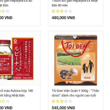
Bổ gan Hepalyse EX 80
Thuốc Bổ gan Hepalyse EX Nhật
ật Bản
Bản 80 viên
67%
00 VNĐ
480,000 VNĐ
hêm vào giỏ hàng
Thêm vào giỏ hàng
bổ máu Rubina hộp 180
Tỏi Đen Viện Quân Y 500g - “Thần
ính hãng Nhật Bản
dược” dành cho người cao tuổi
67%
00 VNĐ
545,000 VNĐ