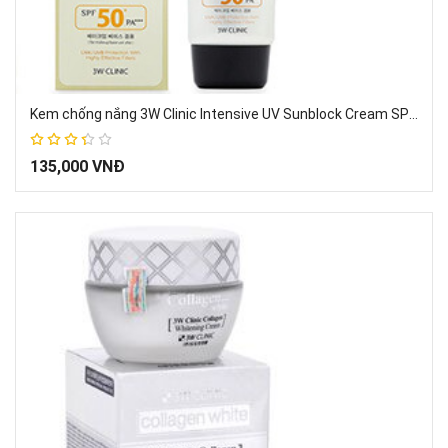
Kem chống nắng 3W Clinic Intensive UV Sunblock Cream SPF 50+ PA+++ Hàn Quốc 70ml
67%
135,000 VNĐ