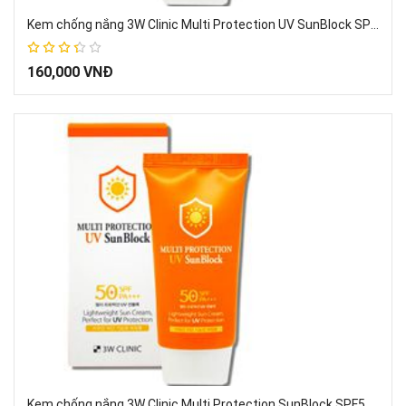
Kem chống nắng 3W Clinic Multi Protection UV SunBlock SPF50 PA+++ Hàn Quốc 70ml
67%
160,000 VNĐ
Kem chống nắng 3W Clinic Multi Protection SunBlock SPF50 PA+++ Hàn Quốc