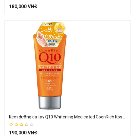
67%
180,000 VNĐ
Kem dưỡng da tay Q10 Whitening Medicated CoenRich Kose Nhật Bản 80g
67%
190,000 VNĐ