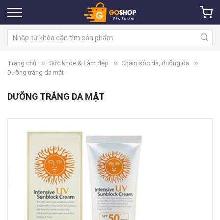
Trang chủ
Sức khỏe & Làm đẹp
Chăm sóc da, duõng da
Dưỡng trắng da mặt
DƯỠNG TRẮNG DA MẶT