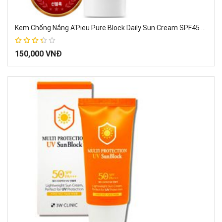
Kem Chống Nắng A'Pieu Pure Block Daily Sun Cream SPF45 PA+++ 50ml Hàn Quốc – Dành cho mọi loại da
67%
150,000 VNĐ