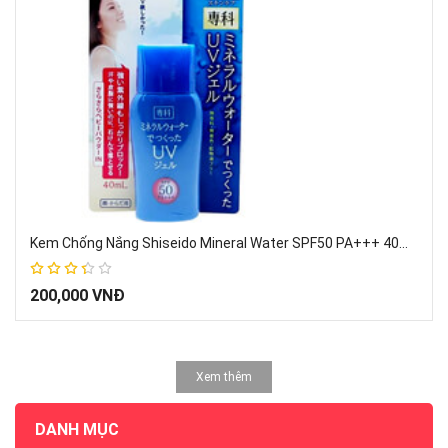
Kem Chống Nắng Shiseido Mineral Water SPF50 PA+++ 40ml dạng Gel Nhật Bản – Dành cho da đổ mồ hôi
67%
200,000 VNĐ
Xem thêm
DANH MỤC