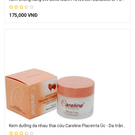
67%
175,000 VNĐ
Kem dưỡng da nhau thai cừu Careline Placenta Úc - Da trắng hồng