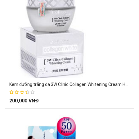
Kem dưỡng trắng da 3W Clinic Collagen Whitening Cream Hàn Quốc
67%
200,000 VNĐ