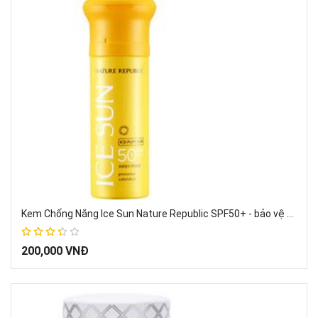
Kem Chống Nắng Ice Sun Nature Republic SPF50+ - bảo vệ da khỏi tia UV
67%
200,000 VNĐ