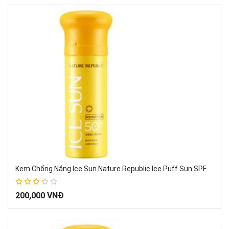
Kem Chống Nắng Ice Sun Nature Republic Ice Puff Sun SPF50+
67%
200,000 VNĐ