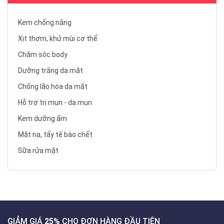
Kem chống nắng
Xịt thơm, khử mùi cơ thể
Chăm sóc body
Dưỡng trắng da mặt
Chống lão hóa da mặt
Hỗ trợ trị mụn - da mụn
Kem dưỡng ẩm
Mặt nạ, tẩy tế bào chết
Sữa rửa mặt
GIẢM GIÁ
25%
CHO ĐƠN HÀNG ĐẦU TIÊN