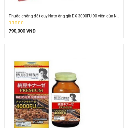
Thuốc chống đột quỵ Nato ông già DX 3000FU 90 viên của Noguchi Nhật Bản
67%
790,000 VNĐ