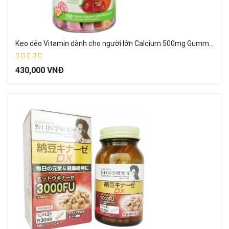
Kẹo dẻo Vitamin dành cho người lớn Calcium 500mg Gummy L’il Critters 100 viên của Mỹ
67%
430,000 VNĐ