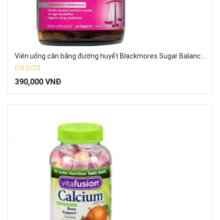
Viên uống cân bằng đường huyết Blackmores Sugar Balance 90 viên của Úc
67%
390,000 VNĐ