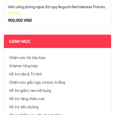
Viên uống phòng ngừa đột quỵ Noguchi Nattokinase Premium 4000FU hộp 120 viên Nhật Bản
67%
900,000 VNĐ
DANH MỤC
Chăm sóc hệ tiêu hóa
Vitamin tổng hợp
Hỗ trợ não & Trí nhớ
Chăm sóc giấc ngủ, stress, lo lắng
Hỗ trợ giảm, tan mỡ bụng
Hỗ trợ tăng chiều cao
Hỗ trợ tiểu đường